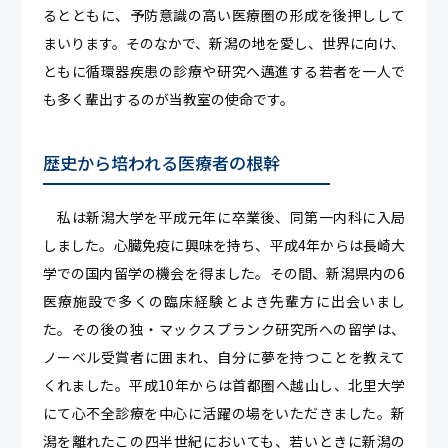
るとともに、予防意識の高い医療圏の形成を後押しして
まいります。そのなかで、新潟の地を愛し、世界に向け、
ともに循環器疾患の診療や研究へ邁進する若者を一人で
も多く輩出するのが当教室の使命です。
歴史から培われる医療者の根幹
私は新潟大学を平成元年に卒業後、同第一内科に入局
しました。心臓免疫に興味を持ち、平成4年からは長崎大
学での国内留学の機会を得ました。その間、新潟県内の6
医療施設で多くの臨床経験とよき先輩方に出会いまし
た。その後の独・マックスプランク研究所への留学は、
ノーベル受賞者に囲まれ、自分に夢を持つことを教えて
くれました。平成10年からは首都圏へ越山し、北里大学
にて心不全診療を中心に活躍の場をいただきました。新
潟を離れたこの四半世紀においても、若いときに新潟の