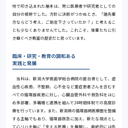
地で叩き込まれた基本は、常に医療者や研究者としての
自分の根幹でした。方針に決断がつかぬとき、「諸先輩
方ならどう考え、ご助言下さっていたか？」と考えるこ
とも少なくありませんでした。これこそ、後輩たちに引
き継ぐべき教室の歴史だと思っています。
臨床・研究・教育の調和ある
実践と発展
当科は、新潟大学医歯学総合病院の屋台骨として、虚
血性心疾患、不整脈、心不全など重症患者さんを含むす
べての循環器疾患に対し、心臓血管外科や救急科をはじ
め多部署、多職種と連携を組んで24時間体制での高度診
療を行っています。また、新潟県の循環器病医療圏を整備
する主軸でもあり、循環器救急に加え、新たな視点とし
て心リハを軸に「支える医療」を展開し、最終的には先