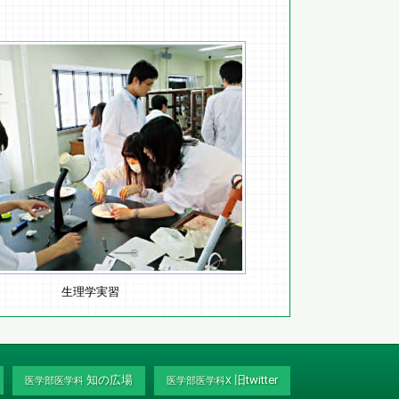
生理学実習
知の広場
旧twitter
医学部医学科
医学部医学科X