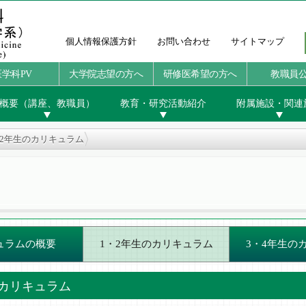
個人情報保護方針
お問い合わせ
サイトマップ
医学科PV
大学院志望の方へ
研修医希望の方へ
教職員
概要（講座、教職員）
教育・研究活動紹介
附属施設・関連
・2年生のカリキュラム
ュラムの概要
1・2年生のカリキュラム
3・4年生の
のカリキュラム