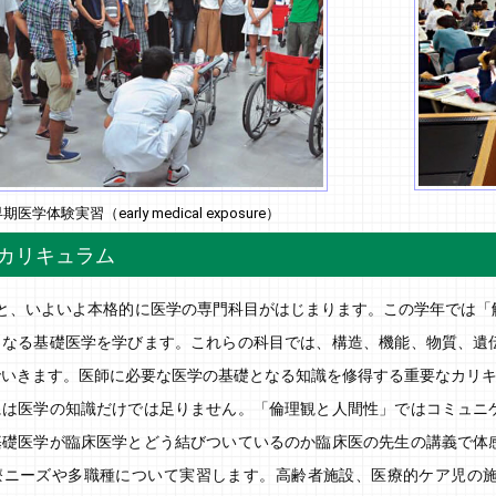
期医学体験実習（early medical exposure）
のカリキュラム
ると、いよいよ本格的に医学の専門科目がはじまります。この学年では「
となる基礎医学を学びます。これらの科目では、構造、機能、物質、遺
でいきます。医師に必要な医学の基礎となる知識を修得する重要なカリ
には医学の知識だけでは足りません。「倫理観と人間性」ではコミュニ
基礎医学が臨床医学とどう結びついているのか臨床医の先生の講義で体
療ニーズや多職種について実習します。高齢者施設、医療的ケア児の