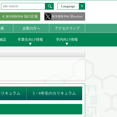
Language
知の広場
旧twitter
医学部医学科
医学部医学科
公募
企業の方へ
アクセスマップ
施設
卒業生向け情報
学内向け情報
カリキュラム
5・6年生のカリキュラム