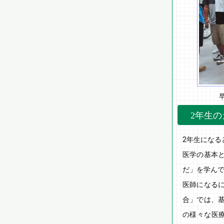
早
2年生
2年生にな
医学の基本
だ」を学ん
医師になる
合」では、
の様々な医