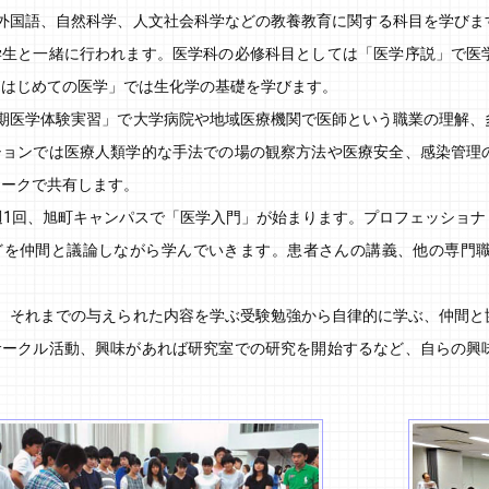
、外国語、自然科学、人文社会科学などの教養教育に関する科目を学びま
学生と一緒に行われます。医学科の必修科目としては「医学序説」で医
「はじめての医学」では生化学の基礎を学びます。
早期医学体験実習」で大学病院や地域医療機関で医師という職業の理解、
ションでは医療人類学的な手法での場の観察方法や医療安全、感染管理
ワークで共有します。
週1回、旭町キャンパスで「医学入門」が始まります。プロフェッショ
どを仲間と議論しながら学んでいきます。患者さんの講義、他の専門
は、それまでの与えられた内容を学ぶ受験勉強から自律的に学ぶ、仲間と
サークル活動、興味があれば研究室での研究を開始するなど、自らの興