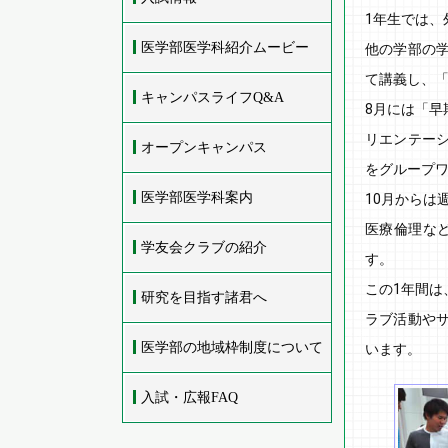
1年生では
医学部医学科紹介ムービー
他の学部の
て講義し、
キャンパスライフQ&A
8月には「
リエンテー
オープンキャンパス
をグループ
医学部医学科案内
10月からは
医療倫理な
学友会クラブの紹介
す。
この1年間
研究を目指す諸君へ
ラブ活動や
医学部の地域枠制度について
います。
入試・広報FAQ