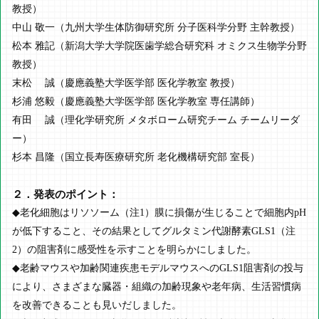
教授）
中山 敬一（九州大学生体防御研究所 分子医科学分野 主幹教授）
松本 雅記（新潟大学大学院医歯学総合研究科 オミクス生物学分野
教授）
末松 誠（慶應義塾大学医学部 医化学教室 教授）
杉浦 悠毅（慶應義塾大学医学部 医化学教室 専任講師）
有田 誠（理化学研究所 メタボローム研究チーム チームリーダ
ー）
杉本 昌隆（国立長寿医療研究所 老化機構研究部 室長）
２．発表のポイント：
◆老化細胞はリソソーム（注1）膜に損傷が生じることで細胞内pH
が低下すること、その結果としてグルタミン代謝酵素GLS1（注
2）の阻害剤に感受性を示すことを明らかにしました。
◆老齢マウスや加齢関連疾患モデルマウスへのGLS1阻害剤の投与
により、さまざまな臓器・組織の加齢現象や老年病、生活習慣病
を改善できることも見いだしました。