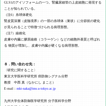
GLS1のアイソフォームの一つ。腎臓尿細管の上皮細胞に発現する
ことが知られている。
（注6）糸球体硬化
腎皮質深層（皮髄境界）の一部の糸球体（巣状）に分節状の硬化
が見られることで特徴づけられる病理形態。
（注7）線維化
皮膚や内臓に膠原線維（コラーゲン）などの細胞外基質と呼ばれ
る 物質が増加し、皮膚や内臓が硬くなる病理形態。
８．問い合わせ先：
〈研究に関すること〉
東京大学医科学研究所 癌防御シグナル分野
教授 中西 真（なかにし まこと）
E-mail：
mkt-naka@ims.u-tokyo.ac.jp
九州大学生体防御医学研究所 分子医科学分野