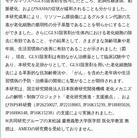
モデルマウスへGLS1阻害剤を投与したところ、肥満性糖尿病、動
脈硬化、およびNASHの症状が緩和されることも分かりました。
本研究成果により、リソソーム膜損傷によるグルタミン代謝の亢
進が老化細胞の脆弱性の分子基盤であることを明らかにすること
ができました。さらにGLS1阻害剤が生体内における老化細胞の除
去に有効であること、その結果として、さまざまな加齢現象や老
年病、生活習慣病の改善に有効であることが示されました（図
4）。現在、GLS1阻害剤は有効ながん治療薬として臨床試験中で
あり、本研究を足掛かりとして、GLS1阻害剤を用いた老化細胞除
去による革新的な抗加齢療法や、「がん」を含めた老年病や生活
習慣病の予防・治療薬の開発にも繋がることが期待されます。
本研究は、国立研究開発法人日本医療研究開発機構 老化メカニズ
ムの解明・制御プロジェクト「老化研究推進・支援拠点」、およ
びJSPS科研費（JP26250027, JP22118003, JP16K15239, JP18H05026,
JP16H06148, JP16K15238）の支援により実施されました。
※共同研究グループの末松誠 慶應義塾大学医学部 医化学教室 教
授は、AMEDの研究費を受給しておりません。