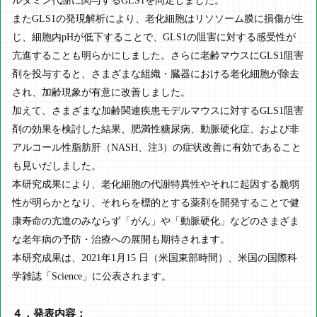
ルタミン代謝に関与するGLS1を同定しました。
またGLS1の発現解析により、老化細胞はリソソーム膜に損傷が生
じ、細胞内pHが低下することで、GLS1の阻害に対する感受性が
亢進することも明らかにしました。さらに老齢マウスにGLS1阻害
剤を投与すると、さまざまな組織・臓器における老化細胞が除去
され、加齢現象が有意に改善しました。
加えて、さまざまな加齢関連疾患モデルマウスに対するGLS1阻害
剤の効果を検討した結果、肥満性糖尿病、動脈硬化症、および非
アルコール性脂肪肝（NASH、注3）の症状改善に有効であること
も見いだしました。
本研究成果により、老化細胞の代謝特異性やそれに起因する脆弱
性が明らかとなり、それらを標的とする薬剤を開発することで健
康寿命の亢進のみならず「がん」や「動脈硬化」などのさまざま
な老年病の予防・治療への展開も期待されます。
本研究成果は、2021年1月15 日（米国東部時間）、米国の国際科
学雑誌「Science」に公表されます。
４．発表内容：