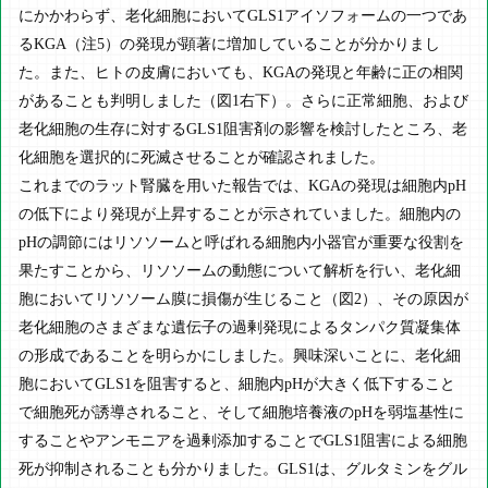
にかかわらず、老化細胞においてGLS1アイソフォームの一つであ
るKGA（注5）の発現が顕著に増加していることが分かりまし
た。また、ヒトの皮膚においても、KGAの発現と年齢に正の相関
があることも判明しました（図1右下）。さらに正常細胞、および
老化細胞の生存に対するGLS1阻害剤の影響を検討したところ、老
化細胞を選択的に死滅させることが確認されました。
これまでのラット腎臓を用いた報告では、KGAの発現は細胞内pH
の低下により発現が上昇することが示されていました。細胞内の
pHの調節にはリソソームと呼ばれる細胞内小器官が重要な役割を
果たすことから、リソソームの動態について解析を行い、老化細
胞においてリソソーム膜に損傷が生じること（図2）、その原因が
老化細胞のさまざまな遺伝子の過剰発現によるタンパク質凝集体
の形成であることを明らかにしました。興味深いことに、老化細
胞においてGLS1を阻害すると、細胞内pHが大きく低下すること
で細胞死が誘導されること、そして細胞培養液のpHを弱塩基性に
することやアンモニアを過剰添加することでGLS1阻害による細胞
死が抑制されることも分かりました。GLS1は、グルタミンをグル