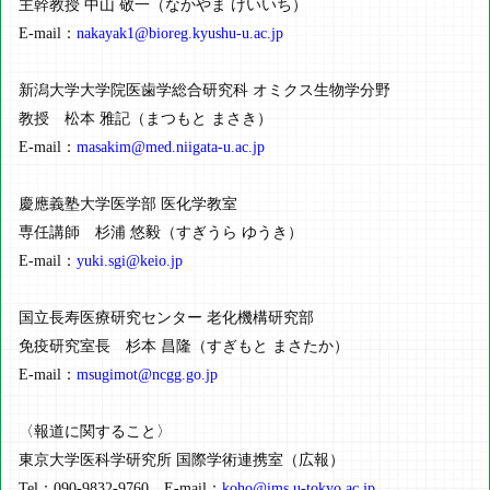
主幹教授 中山 敬一（なかやま けいいち）
E-mail：
nakayak1@bioreg.kyushu-u.ac.jp
新潟大学大学院医歯学総合研究科 オミクス生物学分野
教授 松本 雅記（まつもと まさき）
E-mail：
masakim@med.niigata-u.ac.jp
慶應義塾大学医学部 医化学教室
専任講師 杉浦 悠毅（すぎうら ゆうき）
E-mail：
yuki.sgi@keio.jp
国立長寿医療研究センター 老化機構研究部
免疫研究室長 杉本 昌隆（すぎもと まさたか）
E-mail：
msugimot@ncgg.go.jp
〈報道に関すること〉
東京大学医科学研究所 国際学術連携室（広報）
Tel：090-9832-9760 E-mail：
koho@ims.u-tokyo.ac.jp