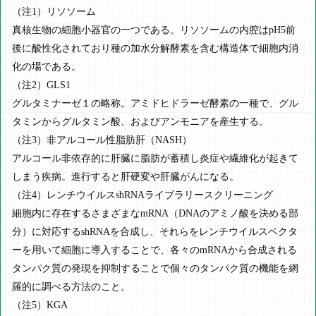
（注1）リソソーム
真核生物の細胞小器官の一つである。リソソームの内腔はpH5前
後に酸性化されており種の加水分解酵素を含む構造体で細胞内消
化の場である。
（注2）GLS1
グルタミナーゼ１の略称。アミドヒドラーゼ酵素の一種で、グル
タミンからグルタミン酸、およびアンモニアを産生する。
（注3）非アルコール性脂肪肝（NASH）
アルコール非依存的に肝臓に脂肪が蓄積し炎症や繊維化が起きて
しまう疾病。進行すると肝硬変や肝臓がんになる。
（注4）レンチウイルスshRNAライブラリースクリーニング
細胞内に存在するさまざまなmRNA（DNAのアミノ酸を決める部
分）に対応するshRNAを合成し、それらをレンチウイルスベクタ
ーを用いて細胞に導入することで、各々のmRNAから合成される
タンパク質の発現を抑制することで個々のタンパク質の機能を網
羅的に調べる方法のこと。
（注5）KGA