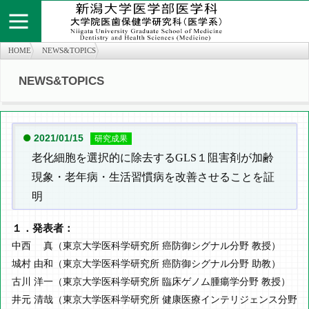
HOME
NEWS&TOPICS
NEWS&TOPICS
個人情報保護方針
お問い合わせ
サイトマップ
知の広場
医学部医学科
旧twitter
医学部医学科
2021/01/15
研究成果
老化細胞を選択的に除去するGLS１阻害剤が加齢
現象・老年病・生活習慣病を改善させることを証
明
１．発表者：
中西 真（東京大学医科学研究所 癌防御シグナル分野 教授）
城村 由和（東京大学医科学研究所 癌防御シグナル分野 助教）
古川 洋一（東京大学医科学研究所 臨床ゲノム腫瘍学分野 教授）
井元 清哉（東京大学医科学研究所 健康医療インテリジェンス分野