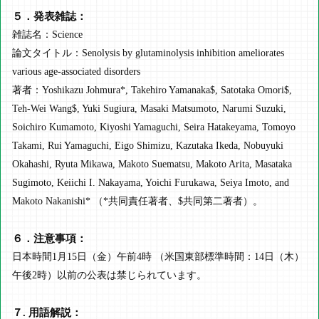
５．発表雑誌：
雑誌名：Science
論文タイトル：Senolysis by glutaminolysis inhibition ameliorates
various age-associated disorders
著者：Yoshikazu Johmura*, Takehiro Yamanaka$, Satotaka Omori$,
Teh-Wei Wang$, Yuki Sugiura, Masaki Matsumoto, Narumi Suzuki,
Soichiro Kumamoto, Kiyoshi Yamaguchi, Seira Hatakeyama, Tomoyo
Takami, Rui Yamaguchi, Eigo Shimizu, Kazutaka Ikeda, Nobuyuki
Okahashi, Ryuta Mikawa, Makoto Suematsu, Makoto Arita, Masataka
Sugimoto, Keiichi I. Nakayama, Yoichi Furukawa, Seiya Imoto, and
Makoto Nakanishi* （*共同責任著者、$共同第二著者）。
６．注意事項：
日本時間1月15日（金）午前4時 （米国東部標準時間：14日（木）
午後2時）以前の公表は禁じられています。
７. 用語解説：