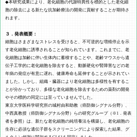
◆本研究成果により、老化細胞の代謝特異性を標的とした老化細
胞の除去による新たな抗加齢療法の開発に貢献することが期待さ
れます。
３．発表概要：
細胞はさまざまなストレスを受けると、不可逆的な増殖停止を示
す老化細胞に誘導されることが知られています。これまでに、老
化細胞は加齢に伴い生体内に蓄積することや、老齢マウスから遺
伝子工学的に老化細胞を除去すると、動脈硬化や腎障害などの老
年病の発症が有意に遅れ、健康寿命も延伸することが示されてい
ました。しかし、組織・臓器により老化細胞は多様性を有するこ
とが分かっており、多様な老化細胞を除去するための薬剤の開発
やその標的の同定には至っていませんでした。
東京大学医科学研究所の城村由和助教（癌防御シグナル分野）、
中西真教授（癌防御シグナル分野）らの研究グループ（※1．発表
者を参照）は、新たな老化細胞の純培養法を構築し、老化細胞の
生存に必須な遺伝子群をスクリーニングにより探索した結果、グ