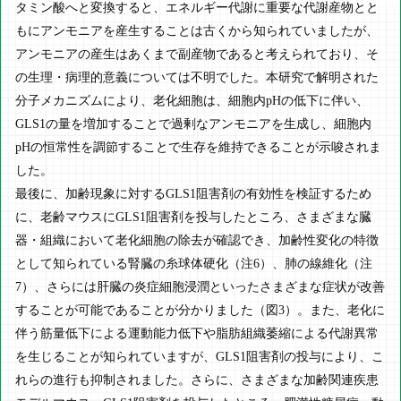
タミン酸へと変換すると、エネルギー代謝に重要な代謝産物とと
もにアンモニアを産生することは古くから知られていましたが、
アンモニアの産生はあくまで副産物であると考えられており、そ
の生理・病理的意義については不明でした。本研究で解明された
分子メカニズムにより、老化細胞は、細胞内pHの低下に伴い、
GLS1の量を増加することで過剰なアンモニアを生成し、細胞内
pHの恒常性を調節することで生存を維持できることが示唆されま
した。
最後に、加齢現象に対するGLS1阻害剤の有効性を検証するため
に、老齢マウスにGLS1阻害剤を投与したところ、さまざまな臓
器・組織において老化細胞の除去が確認でき、加齢性変化の特徴
として知られている腎臓の糸球体硬化（注6）、肺の線維化（注
7）、さらには肝臓の炎症細胞浸潤といったさまざまな症状が改善
することが可能であることが分かりました（図3）。また、老化に
伴う筋量低下による運動能力低下や脂肪組織萎縮による代謝異常
を生じることが知られていますが、GLS1阻害剤の投与により、こ
れらの進行も抑制されました。さらに、さまざまな加齢関連疾患