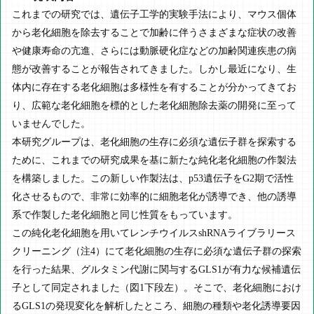
これまでの研究では、遺伝子工学的実験手法により、マウス個体
から老化細胞を除去することで加齢に伴うさまざまな症状の改善
や健康寿命の亢進、さらには動脈硬化症などの加齢関連疾患の病
態が改善することが報告されてきました。しかし最近になり、生
体内に存在する老化細胞は多様性を有することが分かってきてお
り、広範な老化細胞を標的とした老化細胞除去薬の開発に至って
いませんでした。
本研究グループは、老化細胞の生存に必須な遺伝子群を探索する
ために、これまでの研究成果を基に新たな純化老化細胞の作製法
を構築しました。この新しい作製法は、p53遺伝子をG2期で活性
化させるもので、非常に効率的に細胞老化が誘導でき、他の誘導
系で作製した老化細胞と同じ性質をもっています。
この純化老化細胞を用いてレンチウイルスshRNAライブラリース
クリーニング（注4）にて老化細胞の生存に必須な遺伝子群の探索
を行った結果、グルタミン代謝に関与するGLS1が有力な候補遺伝
子として同定されました（図1下段左）。そこで、老化細胞におけ
るGLS1の発現変化を解析したところ、細胞の種類や老化誘導要因