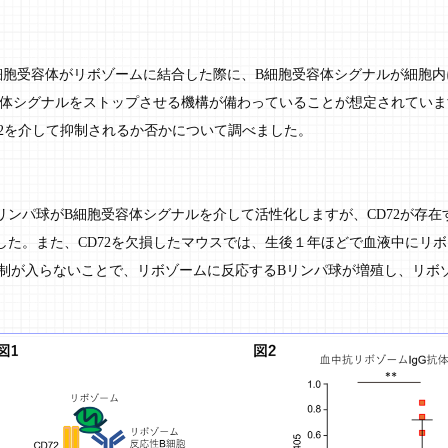
細胞受容体がリボゾームに結合した際に、B細胞受容体シグナルが細胞内
受容体シグナルをストップさせる機構が備わっていることが想定されていま
72を介して抑制されるか否かについて調べました。
リンパ球がB細胞受容体シグナルを介して活性化しますが、CD72が存在
した。また、CD72を欠損したマウスでは、生後１年ほどで血液中にリ
る抑制が入らないことで、リボゾームに反応するBリンパ球が増殖し、リ