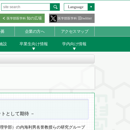
Language
知の広場
旧twitter
医学部医学科
医学部医学科
公募
企業の方へ
アクセスマップ
施設
卒業生向け情報
学内向け情報
トとして期待 －
理学部）の内海利男名誉教授らの研究グループ