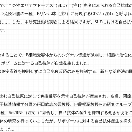
で、全身性エリテマトーデス（SLE）（注1）患者にみられる自己抗体
つ免疫細胞の一種、Bリンパ球（注3）に発現するCD72（注4）と呼ば
にしました。本研究は動物実験による結果ですが、SLEにおける自己
す。
結合することで、B細胞受容体からのシグナル伝達が減弱し、細胞の活性
にリボゾームに対する自己抗体が自然発生しました。
への免疫応答を抑制せずに自己免疫反応のみを抑制する、新たな治療法の
を含む自己抗原に対して免疫反応を示す自己抗体が産生され、皮膚、関
子構造情報学分野の鍔田武志名誉教授、伊藤暢聡教授らの研究グループ
の一種、Sm/RNP（注5）に結合し、自己抗体の産生を抑制する働きがあ
体の研究を行っていましたが、リボゾームに対する自己抗体産生を抑える
ました。