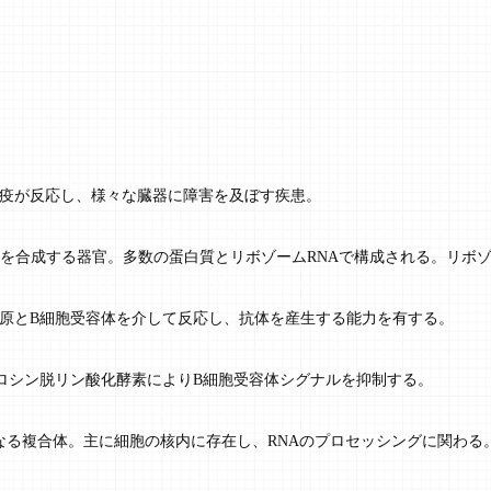
疫が反応し、様々な臓器に障害を及ぼす疾患。
質を合成する器官。多数の蛋白質とリボゾームRNAで構成される。リボゾ
原とB細胞受容体を介して反応し、抗体を産生する能力を有する。
ロシン脱リン酸化酵素によりB細胞受容体シグナルを抑制する。
Aからなる複合体。主に細胞の核内に存在し、RNAのプロセッシングに関わる。