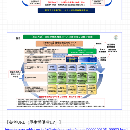
【参考URL（厚生労働省HP）】
https://www.mhlw.go.jp/stf/seisakunitsuite/bunya/0000200195_00032.html