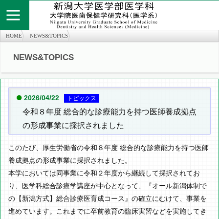
HOME
NEWS&TOPICS
NEWS&TOPICS
個人情報保護方針
お問い合わせ
サイトマップ
知の広場
医学部医学科
旧twitter
医学部医学科
2026/04/22
トピックス
令和８年度 総合的な診療能力を持つ医師養成拠点
の形成事業に採択されました
このたび、厚生労働省の令和８年度 総合的な診療能力を持つ医師
養成拠点の形成事業に採択されました。
本学においては同事業に令和２年度から継続して採択されてお
り、医学科総合診療学講座が中心となって、『オール新潟体制で
の【新潟方式】総合診療医育成コース』の確立にむけて、事業を
進めています。これまでに卒前教育の臨床実習などを実施してき