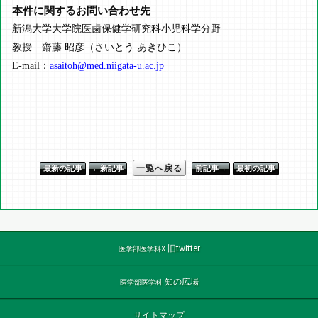
本件に関するお問い合わせ先
新潟大学大学院医歯保健学研究科小児科学分野
教授 齋藤 昭彦（さいとう あきひこ）
E-mail：
asaitoh@med.niigata-u.ac.jp
一覧へ戻る
最新の記事
←新記事
前記事→
最初の記事
旧twitter
医学部医学科X
知の広場
医学部医学科
サイトマップ