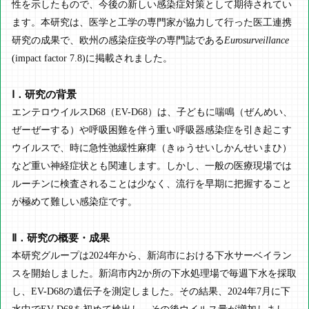
性を示したもので、今後の新しい感染症対策として期待されてい
ます。本研究は、医学と工学の専門家が協力して行った医工連携
研究の成果で、欧州の感染症疫学の専門誌である
Eurosurveillance
(impact factor 7.8)に掲載されました。
Ⅰ．研究の背景
エンテロウイルスD68（EV-D68）は、子どもに喘鳴（ぜんめい、
ぜーぜーする）や呼吸困難を伴う重い呼吸器感染症を引き起こす
ウイルスで、時に急性弛緩性麻痺（きゅうせいしかんせいまひ）
など重い神経症状とも関連します。しかし、一般の医療現場では
ルーチンに検査されることは少なく、流行を早期に把握すること
が極めて難しい感染症です。
Ⅱ．研究の概要・成果
本研究グループは2024年から、新潟市における下水サーベイラン
スを開始しました。新潟市内2か所の下水処理場で毎週下水を採取
し、EV-D68の遺伝子を測定しました。その結果、2024年7月に下