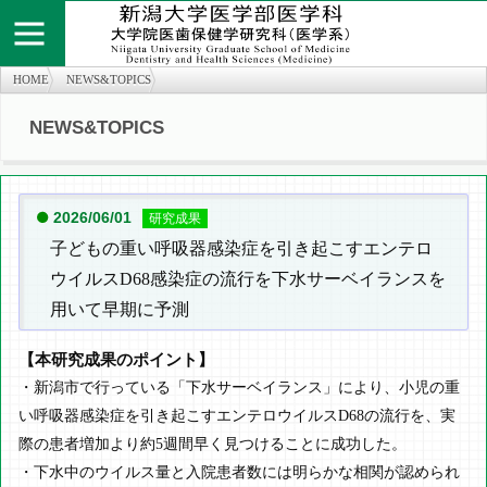
HOME
NEWS&TOPICS
NEWS&TOPICS
個人情報保護方針
お問い合わせ
サイトマップ
知の広場
医学部医学科
旧twitter
医学部医学科
2026/06/01
研究成果
子どもの重い呼吸器感染症を引き起こすエンテロ
ウイルスD68感染症の流行を下水サーベイランスを
用いて早期に予測
【本研究成果のポイント】
・新潟市で行っている「下水サーベイランス」により、小児の重
い呼吸器感染症を引き起こすエンテロウイルスD68の流行を、実
際の患者増加より約5週間早く見つけることに成功した。
・下水中のウイルス量と入院患者数には明らかな相関が認められ