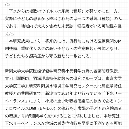
た。
・下水からは複数のウイルスの系統（種類）が見つかった一方、
実際に子どもの患者から検出されたのは一つの系統（種類）のみ
であり、地域内で大人を含めた未受診・軽症者がいる可能性を捉
えた。
・本研究成果により、将来的には、流行前における医療機関の体
制整備、重症化リスクの高い子どもへの注意喚起が可能となり、
子どもたちを感染症から守る新たな一歩となる。
新潟大学大学院医歯保健学研究科小児科学分野の齋藤昭彦教授、
太刀川潤医師、羽深理恵特任助教らの研究グループは、東京大学
大学院工学系研究科附属水環境工学研究センターの北島正章特任
教授との共同研究で、新潟市で2024年より行っている「下水サー
ベイランス」により、小児の重い呼吸器感染症の原因であるエン
テロウイルスD68（EV-D68）の流行を、実際の子どもの入院患者
の増加より約5週間早く見つけることに成功しました。本研究は、
下水サーベイランスが地域の感染症流行を早期に予測できる可能