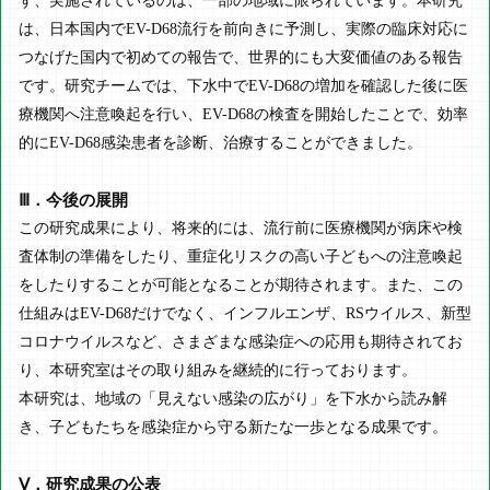
ず、実施されているのは、一部の地域に限られています。本研究
は、日本国内でEV-D68流行を前向きに予測し、実際の臨床対応に
つなげた国内で初めての報告で、世界的にも大変価値のある報告
です。研究チームでは、下水中でEV-D68の増加を確認した後に医
療機関へ注意喚起を行い、EV-D68の検査を開始したことで、効率
的にEV-D68感染患者を診断、治療することができました。
Ⅲ．今後の展開
この研究成果により、将来的には、流行前に医療機関が病床や検
査体制の準備をしたり、重症化リスクの高い子どもへの注意喚起
をしたりすることが可能となることが期待されます。また、この
仕組みはEV-D68だけでなく、インフルエンザ、RSウイルス、新型
コロナウイルスなど、さまざまな感染症への応用も期待されてお
り、本研究室はその取り組みを継続的に行っております。
本研究は、地域の「見えない感染の広がり」を下水から読み解
き、子どもたちを感染症から守る新たな一歩となる成果です。
Ⅴ．研究成果の公表