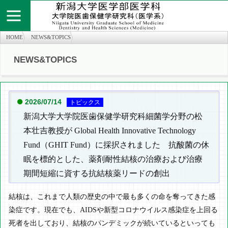
HOME
NEWS&TOPICS
NEWS&TOPICS
個人情報保護方針
お問い合わせ
サイトマップ
知の広場
医学部医学科
旧twitter
医学部医学科
2026/07/14
トピックス
新潟大学大学院医歯保健学研究科細菌学分野の松
本壮吉教授が Global Health Innovative Technology
Fund（GHIT Fund）に採択されました 抗酸菌の休
眠を標的とした、薬剤耐性結核の治療および治療
期間短縮に資する抗結核薬リードの創出
結核は、これまで人類の歴史の中で最も多くの命を奪ってきた感
染症です。現在でも、AIDSや新型コロナウイルス感染症を上回る
死者を出しており、結核のパンデミックが続いているといっても