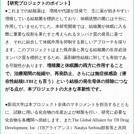
【研究プロジェクトのポイント】
●これまでの結核薬は、増殖や代謝が活発で、主に薬が効きやすい
増殖している結核菌を標的としており、休眠状態の菌には十分に
作用していませんでした。本研究開発では、結核菌が休眠に入る
際に重要な役割を果たすと考えられるタンパク質の発見に基づ
き、それに結合して休眠作用を抑制する新しいアプローチを採り
ます。このプロジェクトはまた既存薬と異なる結核菌の生存必須
タンパク質を標的とするため、薬剤耐性結核に対しても有効であ
増殖菌と休眠菌の両方に作用すること
る可能性があります。
で、治療期間の短縮や、再発防止、さらには無症候感染（潜
在性結核LTBIとも言う）という結核の発生母体の排除につな
がる点が、本プロジェクトの大きな革新性です。
●新潟大学は本プロジェクト全体のマネジメントを担当するととも
に、試験に用いる化合物の生産および精製を行い、研究に必要な
化合物を各機関へ供給します。またThe Global Alliance for TB Drug
Development, Inc（TBアライアンス）Natalya Serbina部長等と共同