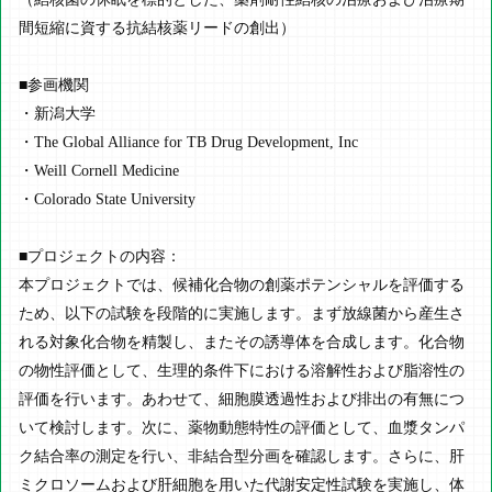
間短縮に資する抗結核薬リードの創出）
■参画機関
・新潟大学
・The Global Alliance for TB Drug Development, Inc
・Weill Cornell Medicine
・Colorado State University
■プロジェクトの内容：
本プロジェクトでは、候補化合物の創薬ポテンシャルを評価する
ため、以下の試験を段階的に実施します。まず放線菌から産生さ
れる対象化合物を精製し、またその誘導体を合成します。化合物
の物性評価として、生理的条件下における溶解性および脂溶性の
評価を行います。あわせて、細胞膜透過性および排出の有無につ
いて検討します。次に、薬物動態特性の評価として、血漿タンパ
ク結合率の測定を行い、非結合型分画を確認します。さらに、肝
ミクロソームおよび肝細胞を用いた代謝安定性試験を実施し、体