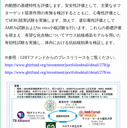
内動態の基礎特性を評価します。安全性評価として、主要なオフ
ターゲット阻害作用の有無を検討するとともに、心毒性評価とし
てhERG阻害試験を実施します。加えて、遺伝毒性評価として
AMESs試験およびin vitro小核試験を行います。これらの基礎評価
を踏まえ、有望な化合物についてマウス結核感染モデルを用いた
有効性試験を実施し、体内における抗結核効果を検証します。
※参照：GHITファンドからのプレスリリースをご覧ください。
https://www.ghitfund.org/investment/portfoliodetail/detail/278/jp
https://www.ghitfund.org/investment/portfoliodetail/detail/278/en