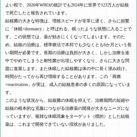
よい程で、2026年WHOの統計でも2024年に世界で123万人が結核
で死亡したと報告されています。
結核菌の大きな特徴は、増殖スピードが非常に遅く、さらに頻繁
に「休眠=dormancy」と呼ばれる、眠ったような状態に入ることで
す。この状態では、薬が効きにくくなってしまいます。そのた
め、結核の治療は、標準療法で本邦でも少なくとも6か月という長
い期間が必要です。長期の治療は負担が大きく、しかし治療を途
中でやめてしまうと耐性菌が出現しやすくなり、さらに大きな問
題に進展します。また休眠した結核菌は体の中に長く潜み続け、
時間がたってから再び増殖することがあります。この「再燃
=reactivation」が実は、成人の結核患者の多くの原因になっていま
す。
このような状況から、結核菌の休眠を抑えて、治療期間の短縮や
結核の根本的な克服につながる治療薬の開発が大きなニーズにな
っていますが、複雑な休眠現象をターゲット（標的）とした結核
薬は、これまで開発できていない現状がありました。