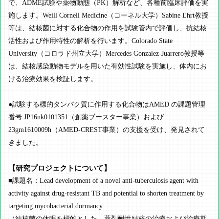
で、ADME試験や薬物動態（PK）解析など、各種前臨床評価を実
施します。Weill Cornell Medicine（コーネル大学）Sabine Ehrt教授
等は、結核菌に対する化合物の作用を試験管内で評価し、抗結核
活性および作用特性の解析を行います。Colorado State
University（コロラド州立大学）Mercedes Gonzalez-Juarrero教授等
は、結核感染動物モデルを用いた有効性試験を実施し、体内にお
ける治療効果を検証します。
●試験する標的タンパク質に作用する化合物はAMED の課題管理
番号 JP16nk0101351（創薬ブースター事業）および
23gm1610009h（AMED-CREST事業）の支援を受け、発見されて
きました。
【研究プロジェクトについて】
■課題名：Lead development of a novel anti-tuberculosis agent with
activity against drug-resistant TB and potential to shorten treatment by
targeting mycobacterial dormancy
（結核菌の休眠を標的とした、薬剤耐性結核の治療および治療期