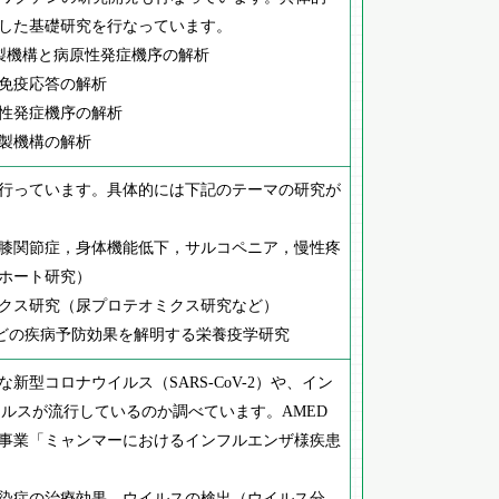
した基礎研究を行なっています。
複製機構と病原性発症機序の解析
免疫応答の解析
性発症機序の解析
製機構の解析
行っています。具体的には下記のテーマの研究が
膝関節症，身体機能低下，サルコペニア，慢性疼
ホート研究）
クス研究（尿プロテオミクス研究など）
どの疾病予防効果を解明する栄養疫学研究
新型コロナウイルス（SARS-CoV-2）や、イン
イルスが流行しているのか調べています。AMED
事業「ミャンマーにおけるインフルエンザ様疾患
染症の治療効果，ウイルスの検出（ウイルス分