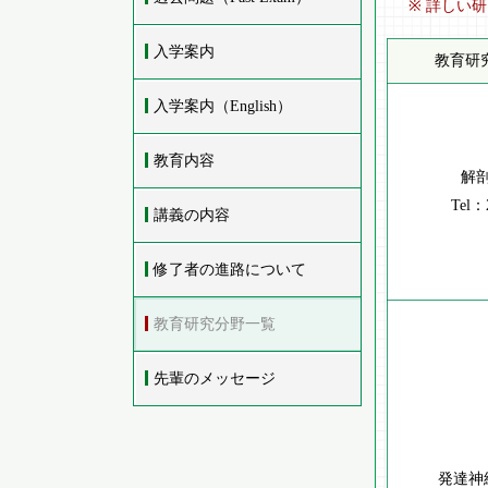
※ 詳しい
入学案内
教育研
入学案内（English）
教育内容
解
Tel：
講義の内容
修了者の進路について
教育研究分野一覧
先輩のメッセージ
発達神