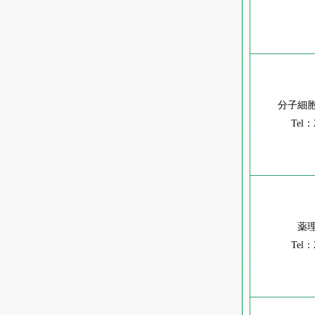
分子細
Tel：
薬
Tel：