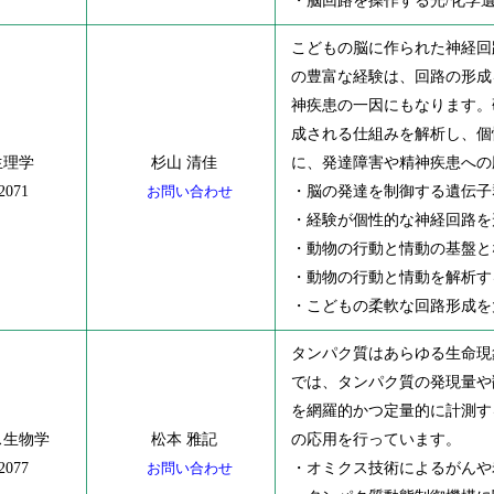
・脳回路を操作する光/化学
こどもの脳に作られた神経回
の豊富な経験は、回路の形成
神疾患の一因にもなります。
成される仕組みを解析し、個
生理学
杉山 清佳
に、発達障害や精神疾患への
2071
お問い合わせ
・脳の発達を制御する遺伝子
・経験が個性的な神経回路を
・動物の行動と情動の基盤と
・動物の行動と情動を解析す
・こどもの柔軟な回路形成を
タンパク質はあらゆる生命現
では、タンパク質の発現量や
を網羅的かつ定量的に計測す
ス生物学
松本 雅記
の応用を行っています。
2077
お問い合わせ
・オミクス技術によるがんや