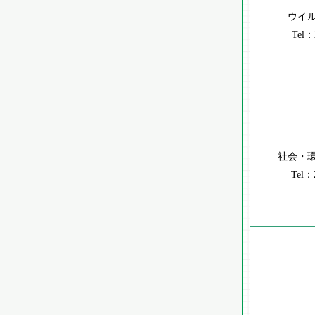
ウイ
Tel：
社会・
Tel：