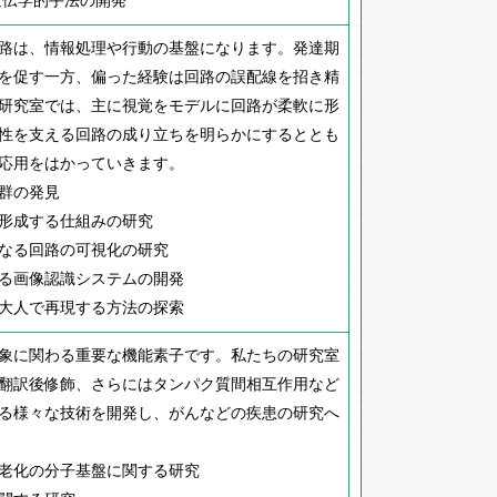
遺伝学的手法の開発
路は、情報処理や行動の基盤になります。発達期
を促す一方、偏った経験は回路の誤配線を招き精
研究室では、主に視覚をモデルに回路が柔軟に形
性を支える回路の成り立ちを明らかにするととも
応用をはかっていきます。
群の発見
形成する仕組みの研究
なる回路の可視化の研究
る画像認識システムの開発
大人で再現する方法の探索
象に関わる重要な機能素子です。私たちの研究室
翻訳後修飾、さらにはタンパク質間相互作用など
る様々な技術を開発し、がんなどの疾患の研究へ
老化の分子基盤に関する研究