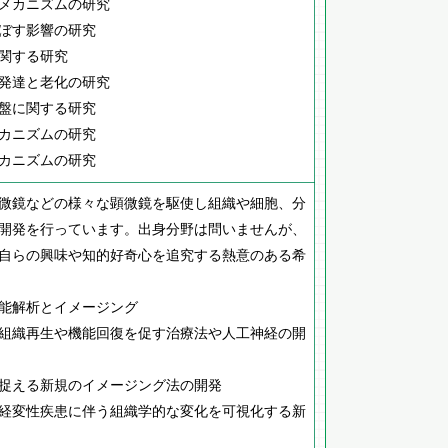
メカニズムの研究
ぼす影響の研究
関する研究
発達と老化の研究
盤に関する研究
カニズムの研究
カニズムの研究
微鏡などの様々な顕微鏡を駆使し組織や細胞、分
開発を行っています。出身分野は問いませんが、
自らの興味や知的好奇心を追究する熱意のある希
能解析とイメージング
組織再生や機能回復を促す治療法や人工神経の開
捉える新規のイメージング法の開発
経変性疾患に伴う組織学的な変化を可視化する新