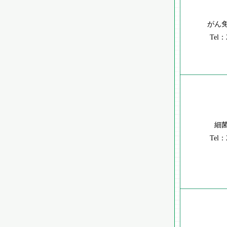
がん
Tel：
細
Tel：