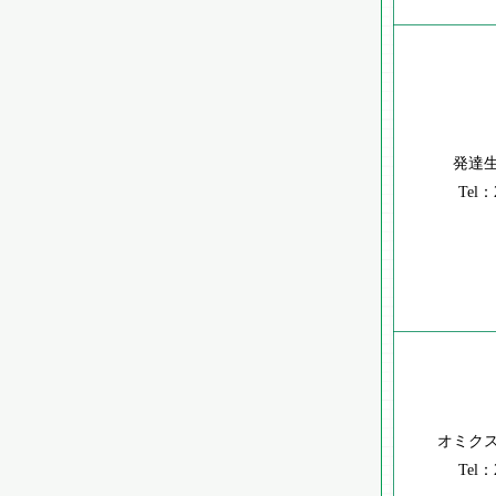
発達
Tel：
オミク
Tel：