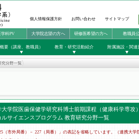
個人情報保護方針
お問い合わせ
サイトマップ
医学科PV
大学院志望の方へ
研修医希望の方へ
教職員
概要（講座、教職員）
教育・研究活動紹介
附属施設・関連
研究分野一覧
学大学院医歯保健学研究科博士前期課程（健康科学専攻
カルサイエンスプログラム 教育研究分野一覧
は「025（市外局番）－ 227（局番）」の表記を省略しています。（連携大