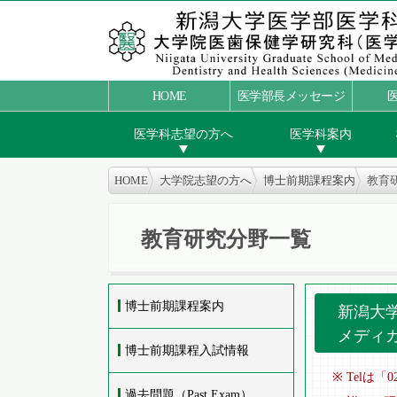
HOME
医学部長メッセージ
医学科志望の方へ
医学科案内
HOME
大学院志望の方へ
博士前期課程案内
教育
教育研究分野一覧
博士前期課程案内
新潟大
メディ
博士前期課程入試情報
※ Tel
過去問題（Past Exam）