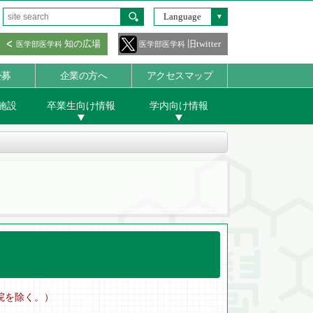
Language
知の広場
旧twitter
医学部医学科
医学部医学科
公募
企業の方へ
アクセスマップ
施設
卒業生向け情報
学内向け情報
）
学院を除く。）