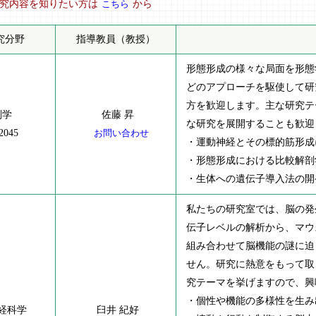
研究内容を知りたい方は
こちら
から
究分野
指導教員（教授）
形態形成の様々な局面を形態
どのアプローチを駆使して研
方を歓迎します。主な研究テ
剖学
佐藤 昇
な研究を展開することも歓迎
2045
お問い合わせ
・運動神経とその標的筋形成
・形態形成における比較解剖
・生体への遺伝子導入法の開
私たちの研究室では、脳の発
伝子レベルの解析から、マウ
組み合わせて脳機能の謎に迫
せん。研究に熱意をもって取
究テーマを挙げますので、興
・個性や機能の多様性を生み
経科学
臼井 紀好