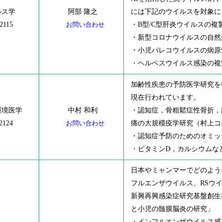
ルス学
阿部 隆之
には下記のウイルスを対象に
2115
お問い合わせ
・B型/C型肝炎ウイルスの
・新型コロナウイルスの自然
・小児パレコウイルスの病原
・ヘルペスウイルス感染の複
加齢性疾患の予防医学研究を
現在行われています。
環境医学
中村 和利
・認知症，骨粗鬆症性骨折，
2124
お問い合わせ
痛の大規模疫学研究（村上コ
・認知症予防のためのオミッ
・ビタミンD，カルシウムな
日本やミャンマーでどのような
フルエンザウイルス、RSウ
新興再興感染症研究基盤創生
と小児の髄膜脳炎の研究」
・インフルエンザウイルス感