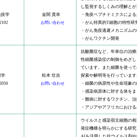
し監視するしくみの理解とが
免疫学
金関 貴幸
・免疫ペプチドミクスによる
2102
お問い合わせ
・がん特異的T細胞の特性研
・がん免疫逃避メカニズムの
・がんワクチン開発
抗酸菌症など、年単位の治療
性細菌感染症の制御をめざし、
ています。また細菌を使って
菌学
松本 壮吉
探索や解明等を行っています
2050
お問い合わせ
・細菌の病原性や生命現象の
・感染病原体に対する体をま
・難病に対するワクチン、治
・アジアやアフリカにおける
ウイルスと感染宿主細胞の相
発症機構を明らかにする研究
AIを活用した抗ウイルス剤