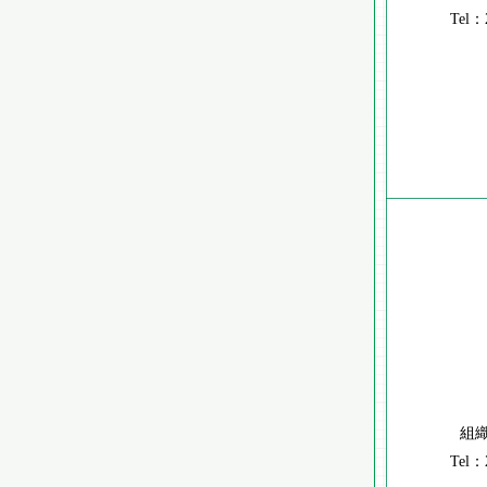
Tel：
組
Tel：