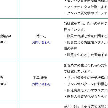
・タンパク質動態制御機構に
・マルチオミクス計測による
・タンパク質化学やプロテオ
当研究室では、以下の研究テ
行っています。
胞機能学
中津 史
・脂質の代謝と輸送に関する
2083
お問い合わせ
・脂質による炎症性シグナル
患の研究
・脂質を中心とした蛍光イメ
脈管系の発生とそれらの異常
て研究しています。
理学
平島 正則
・リンパ管発生の分子機構に
2087
お問い合わせ
・リンパ管パターンに影響を
・胎児疾患モデルマウスの作
・脈管の性質変化がもたらす
がんに対する免疫応答病態を