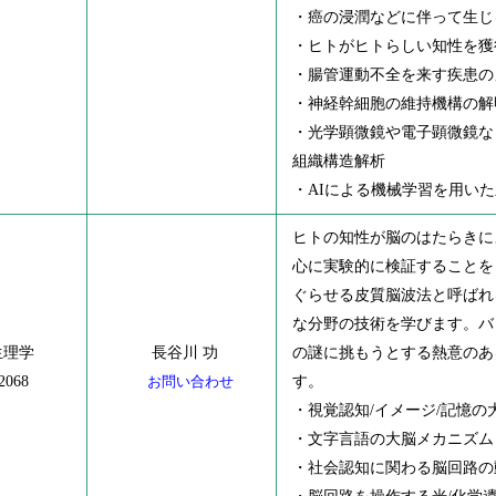
・癌の浸潤などに伴って生じ
・ヒトがヒトらしい知性を獲
・腸管運動不全を来す疾患の
・神経幹細胞の維持機構の解
・光学顕微鏡や電子顕微鏡な
組織構造解析
・AIによる機械学習を用い
ヒトの知性が脳のはたらきに
心に実験的に検証することを
ぐらせる皮質脳波法と呼ばれ
な分野の技術を学びます。バ
生理学
長谷川 功
の謎に挑もうとする熱意のあ
2068
お問い合わせ
す。
・視覚認知/イメージ/記憶の
・文字言語の大脳メカニズム
・社会認知に関わる脳回路の