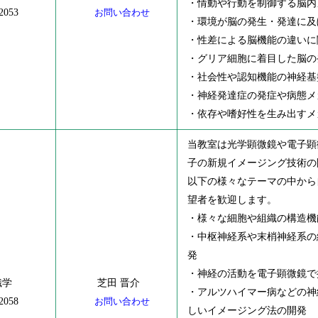
・情動や行動を制御する脳内
2053
お問い合わせ
・環境が脳の発生・発達に及
・性差による脳機能の違いに
・グリア細胞に着目した脳の
・社会性や認知機能の神経基
・神経発達症の発症や病態メ
・依存や嗜好性を生み出すメ
当教室は光学顕微鏡や電子顕
子の新規イメージング技術の
以下の様々なテーマの中から
望者を歓迎します。
・様々な細胞や組織の構造機
・中枢神経系や末梢神経系の
発
・神経の活動を電子顕微鏡で
織学
芝田 晋介
・アルツハイマー病などの神
2058
お問い合わせ
しいイメージング法の開発