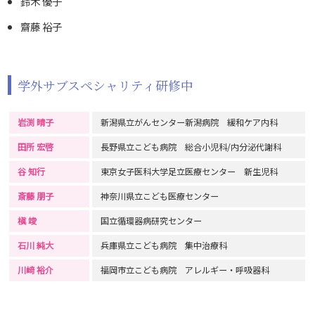
鈴木 優子
齋藤 裕子
学外サブスペシャリティ研修中
岩渕 晴子
新潟県立がんセンター新潟病院 緩和ケア内科
田所 宏啓
長野県立こども病院 総合小児科/内分泌代謝科
谷 知行
東京女子医科大学足立医療センター 新生児科
斎藤 朋子
神奈川県立こども医療センター
槇 竣
国立循環器病研究センター
石川 純大
兵庫県立こども病院 集中治療科
川﨑 裕介
福岡市立こども病院 アレルギー・呼吸器科