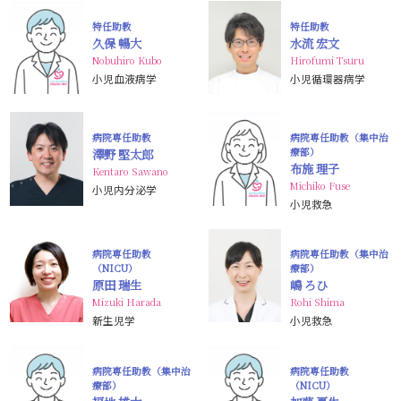
特任助教
特任助教
久保 暢大
水流 宏文
Nobuhiro Kubo
Hirofumi Tsuru
小児血液病学
小児循環器病学
病院専任助教
病院専任助教（集中治
療部）
澤野 堅太郎
布施 理子
Kentaro Sawano
Michiko Fuse
小児内分泌学
小児救急
病院専任助教
病院専任助教（集中治
（NICU）
療部）
原田 瑞生
嶋 ろひ
Mizuki Harada
Rohi Shima
新生児学
小児救急
病院専任助教（集中治
病院専任助教
療部）
（NICU）