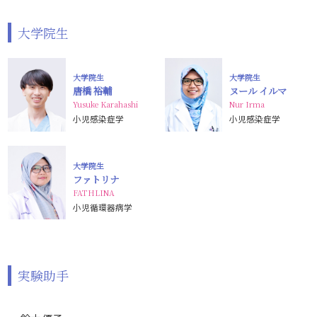
大学院生
大学院生
大学院生
唐橋 裕輔
ヌール イルマ
Yusuke Karahashi
Nur Irma
小児感染症学
小児感染症学
大学院生
ファトリナ
FATHLINA
小児循環器病学
実験助手