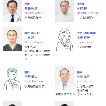
教授
准教授
齋藤 昭彦
今村 勝
Akihiko Saitoh
Masaru Imamura
小児感染症学
小児血液病学
講師（NICU）
助教（病院講師）
小林 玲
金子 詩子
Akira Kobayashi
Utako Kaneko
新生児学
小児膠原病
総合周産期母子医療
センター副部長病棟
長
講師
講師
沼野 藤人
小川 洋平
Fujito Numano
Yohei Ogawa
小児循環器病学
小児内分泌学
総括医長
専攻医プログラムディレクター