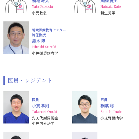
福地 雄太
加藤 夏生
Yuta Fukuchi
Natsuki Kato
小児救急
新生児学
地域医療教育センター
特任教授
鈴木 博
Hiroshi Suzuki
小児循環器病学
医員・レジデント
医員
医員
小貫 孝則
稲葉 聡
Takanori Onuki
Satoshi Inaba
先天代謝異常症
小児腎臓病学
小児内分泌学