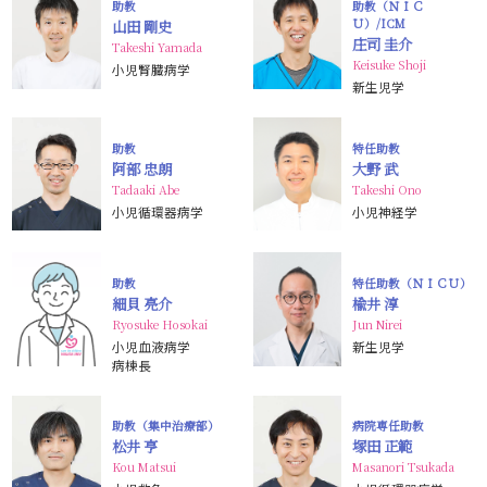
助教
助教（ＮＩＣ
Ｕ）/ICM
山田 剛史
庄司 圭介
Takeshi Yamada
Keisuke Shoji
小児腎臓病学
新生児学
助教
特任助教
阿部 忠朗
大野 武
Tadaaki Abe
Takeshi Ono
小児循環器病学
小児神経学
助教
特任助教（ＮＩＣＵ）
細貝 亮介
楡井 淳
Ryosuke Hosokai
Jun Nirei
小児血液病学
新生児学
病棟長
助教（集中治療部）
病院専任助教
松井 亨
塚田 正範
Kou Matsui
Masanori Tsukada