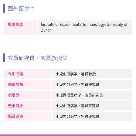
国外留学中
相澤 悠太
Institute of Experimental Immunology, University of
Zürich
客員研究員・客員教授等
今井 千速
小児血液病学・客員教授
長崎 啓祐
小児内分泌学・客員研究員
小澤 淳一
小児循環器病学・客員研究員
笠原 靖史
小児血液病学・客員研究員
柴田 奈央
小児内分泌学・客員研究員