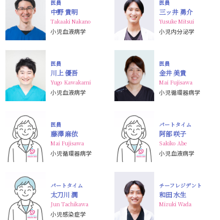
医員
医員
中野 貴明
三ッ井 勇介
Takaaki Nakano
Yusuke Mitsui
小児血液病学
小児内分泌学
医員
医員
川上 優吾
金井 美貴
Yugo Kawakami
Mai Fujisawa
小児血液病学
小児循環器病学
医員
パートタイム
藤澤 麻依
阿部 咲子
Mai Fujisawa
Sakiko Abe
小児循環器病学
小児血液病学
パートタイム
チーフレジデント
太刀川 潤
和田 水生
Jun Tachikawa
Mizuki Wada
小児感染症学