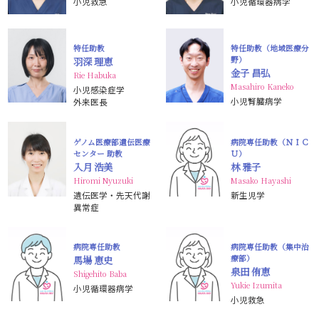
小児救急
小児循環器病学
特任助教
特任助教（地域医療分
野）
羽深 理恵
金子 昌弘
Rie Habuka
Masahiro Kaneko
小児感染症学
小児腎臓病学
外来医長
ゲノム医療部遺伝医療
病院専任助教（ＮＩＣ
センター 助教
Ｕ）
入月 浩美
林 雅子
Hiromi Nyuzuki
Masako Hayashi
遺伝医学・先天代謝
新生児学
異常症
病院専任助教
病院専任助教（集中治
療部）
馬場 恵史
泉田 侑恵
Shigehito Baba
Yukie Izumita
小児循環器病学
小児救急